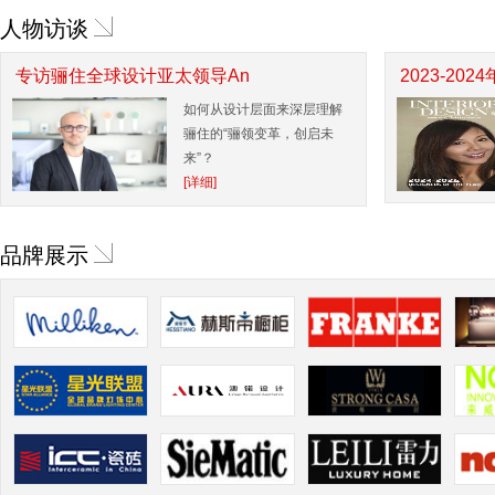
人物访谈
专访骊住全球设计亚太领导An
2023-20
如何从设计层面来深层理解
骊住的“骊领变革，创启未
来”？
[详细]
品牌展示