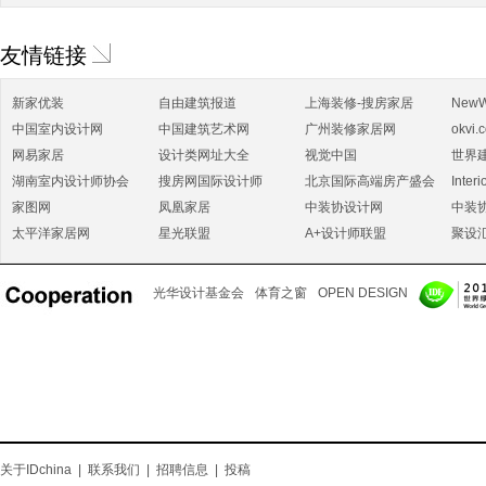
友情链接
新家优装
自由建筑报道
上海装修-搜房家居
NewW
中国室内设计网
中国建筑艺术网
广州装修家居网
okvi.
网易家居
设计类网址大全
视觉中国
世界
湖南室内设计师协会
搜房网国际设计师
北京国际高端房产盛会
Interi
家图网
凤凰家居
中装协设计网
中装
太平洋家居网
星光联盟
A+设计师联盟
聚设
光华设计基金会
体育之窗
OPEN DESIGN
关于IDchina
|
联系我们
|
招聘信息
|
投稿