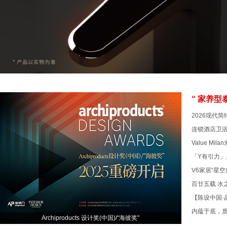
“ 家养型
2026现代
连锁酒店卫
Value M
「Y有引力」
V6家居“星
百廿五载 水
【陈设中国·
内蕴于底，质
Archiproducts 设计奖(中国)/“海彼奖"