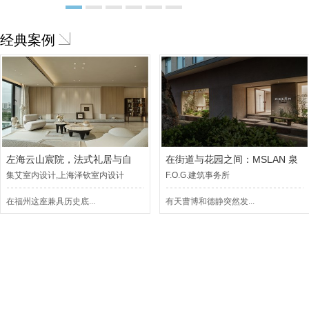
1
2
3
4
5
6
经典案例
左海云山宸院，法式礼居与自
在街道与花园之间：MSLAN 泉
集艾室内设计,上海泽钦室内设计
F.O.G.建筑事务所
在福州这座兼具历史底...
有天曹博和德静突然发...