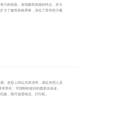
而有力的线条，体现极简风格的特点，并大
，扩大了极简风格界限，深化了美学的力量
质感、色彩上得以完美演绎，满足管理人员
此要求而生：可绕附柜旋转的圆形洽谈桌，
板，既可放置电话、打印机...