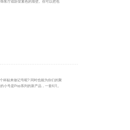
装饰客厅或卧室素色的墙壁。你可以把包
。
个杯贴来做记号呢? 同时也能为你们的聚
的小号是Pop系列的新产品，一套6只。