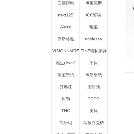
安德厨电
伊莱克斯
next125
ICC瓷砖
Alessi
唯宝
汉斯格雅
noblessa
VISIONNAIRE
FINE精制家具
雅生(Axor)
平仄
瑞宝壁纸
玛堡壁纸
芬琳漆
澳斯顿
科勒
TOTO
THG
美标
凯乐玛
马拉齐瓷砖