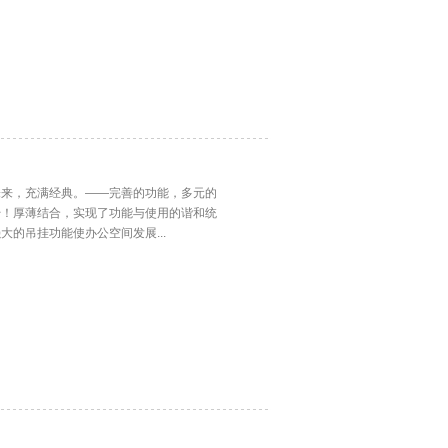
未来，充满经典。——完善的功能，多元的
始！厚薄结合，实现了功能与使用的谐和统
的吊挂功能使办公空间发展...