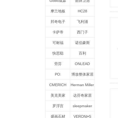
Gobo成霖
箭牌卫浴
摩兰地板
HC28
邦奇电子
飞利浦
卡萨帝
西门子
可耐福
诺伯豪斯
快思聪
百利
劳芬
ONLEAD
PO:
博放整体家居
CMERICH
Herman Miller
美克美家
达芬奇家居
罗浮宫
sleepmaker
盛画石材
VERONI•S