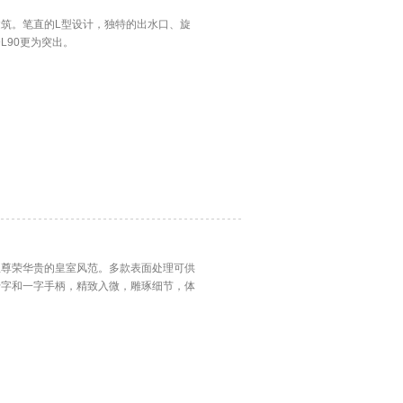
建筑。笔直的L型设计，独特的出水口、旋
L90更为突出。
显尊荣华贵的皇室风范。多款表面处理可供
十字和一字手柄，精致入微，雕琢细节，体