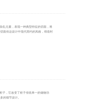
无关的杂乱元素，表现一种典型特征的切面，将
的切面传达设计中现代简约的风格，缔造时
公柜子，它改变了柜子传统单一的储物功
更多的细节设计。