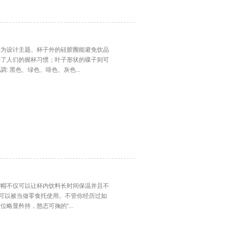
叶为设计主题。杯子外的硅胶圈能避免饮品
到了人们的握杯习惯；叶子形状的碟子则可
 黑色、绿色、啡色、灰色...
胶帽不仅可以让杯内饮料长时间保温并且不
亦可以被当做零食托使用。不管你经历过如
略显矜持，憨态可掬的“...