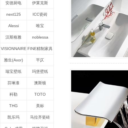
安德厨电
伊莱克斯
next125
ICC瓷砖
Alessi
唯宝
汉斯格雅
noblessa
VISIONNAIRE
FINE精制家具
雅生(Axor)
平仄
瑞宝壁纸
玛堡壁纸
芬琳漆
澳斯顿
科勒
TOTO
THG
美标
凯乐玛
马拉齐瓷砖