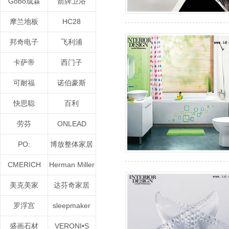
Gobo成霖
箭牌卫浴
摩兰地板
HC28
邦奇电子
飞利浦
卡萨帝
西门子
可耐福
诺伯豪斯
快思聪
百利
劳芬
ONLEAD
PO:
博放整体家居
CMERICH
Herman Miller
美克美家
达芬奇家居
罗浮宫
sleepmaker
盛画石材
VERONI•S