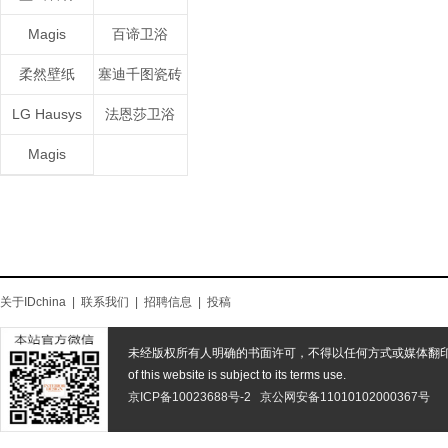
Magis
百谛卫浴
柔然壁纸
塞迪千图瓷砖
LG Hausys
法恩莎卫浴
Magis
关于IDchina
|
联系我们
|
招聘信息
|
投稿
未经版权所有人明确的书面许可，不得以任何方式或媒体翻
of this website is subject to its terms use.
京ICP备10023688号-2
京公网安备11010102000367号