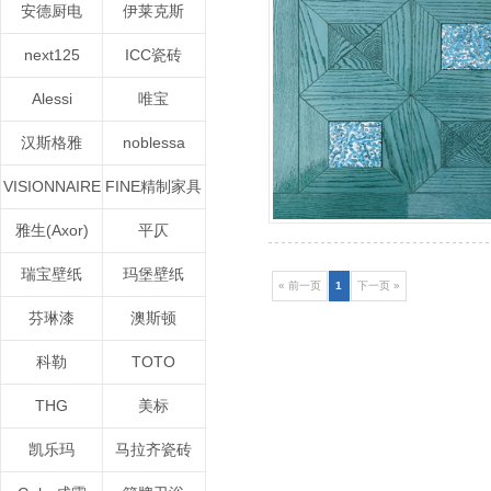
安德厨电
伊莱克斯
next125
ICC瓷砖
Alessi
唯宝
汉斯格雅
noblessa
VISIONNAIRE
FINE精制家具
雅生(Axor)
平仄
瑞宝壁纸
玛堡壁纸
« 前一页
1
下一页 »
芬琳漆
澳斯顿
科勒
TOTO
THG
美标
凯乐玛
马拉齐瓷砖