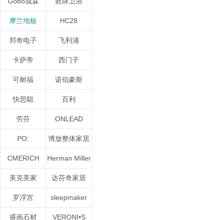
Gobo成霖
箭牌卫浴
摩兰地板
HC28
邦奇电子
飞利浦
卡萨帝
西门子
可耐福
诺伯豪斯
快思聪
百利
劳芬
ONLEAD
PO:
博放整体家居
CMERICH
Herman Miller
美克美家
达芬奇家居
罗浮宫
sleepmaker
盛画石材
VERONI•S