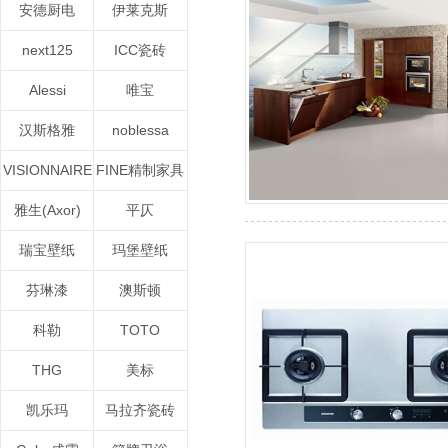
安德厨电
伊莱克斯
next125
ICC瓷砖
Alessi
唯宝
汉斯格雅
noblessa
VISIONNAIRE
FINE精制家具
雅生(Axor)
平仄
瑞宝壁纸
玛堡壁纸
芬琳漆
澳斯顿
科勒
TOTO
THG
美标
凯乐玛
马拉齐瓷砖