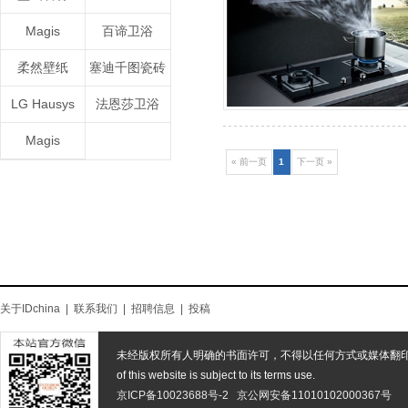
Magis
百谛卫浴
柔然壁纸
塞迪千图瓷砖
LG Hausys
法恩莎卫浴
Magis
« 前一页
1
下一页 »
关于IDchina
|
联系我们
|
招聘信息
|
投稿
未经版权所有人明确的书面许可，不得以任何方式或媒体翻
of this website is subject to its terms use.
京ICP备10023688号-2
京公网安备11010102000367号