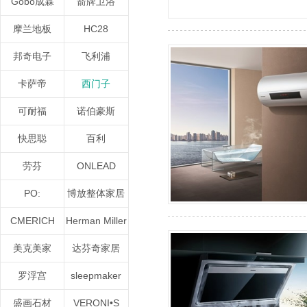
Gobo成霖
箭牌卫浴
摩兰地板
HC28
邦奇电子
飞利浦
卡萨帝
西门子
可耐福
诺伯豪斯
快思聪
百利
劳芬
ONLEAD
PO:
博放整体家居
CMERICH
Herman Miller
美克美家
达芬奇家居
罗浮宫
sleepmaker
盛画石材
VERONI•S