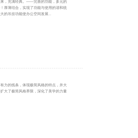
未来，充满经典。——完善的功能，多元的
始！厚薄结合，实现了功能与使用的谐和统
的吊挂功能使办公空间发展...
而有力的线条，体现极简风格的特点，并大
，扩大了极简风格界限，深化了美学的力量