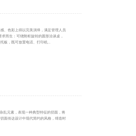
质感、色彩上得以完美演绎，满足管理人员
此要求而生：可绕附柜旋转的圆形洽谈桌，
板，既可放置电话、打印机...
无关的杂乱元素，表现一种典型特征的切面，将
的切面传达设计中现代简约的风格，缔造时