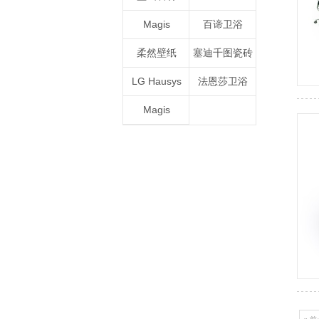
Magis
百谛卫浴
柔然壁纸
塞迪千图瓷砖
LG Hausys
法恩莎卫浴
Magis