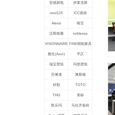
安德厨电
伊莱克斯
next125
ICC瓷砖
Alessi
唯宝
汉斯格雅
noblessa
VISIONNAIRE
FINE精制家具
雅生(Axor)
平仄
瑞宝壁纸
玛堡壁纸
芬琳漆
澳斯顿
科勒
TOTO
THG
美标
凯乐玛
马拉齐瓷砖