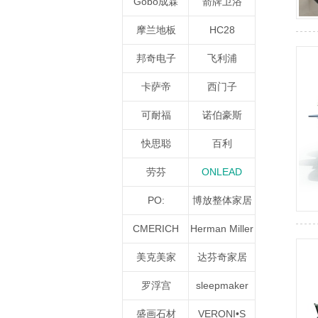
Gobo成霖
箭牌卫浴
摩兰地板
HC28
邦奇电子
飞利浦
卡萨帝
西门子
可耐福
诺伯豪斯
快思聪
百利
劳芬
ONLEAD
PO:
博放整体家居
CMERICH
Herman Miller
美克美家
达芬奇家居
罗浮宫
sleepmaker
盛画石材
VERONI•S