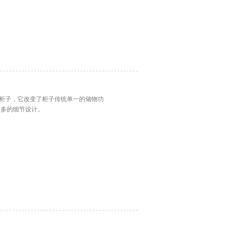
公柜子，它改变了柜子传统单一的储物功
更多的细节设计。