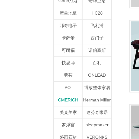
Gobo成霖
箭牌卫浴
摩兰地板
HC28
邦奇电子
飞利浦
卡萨帝
西门子
可耐福
诺伯豪斯
快思聪
百利
劳芬
ONLEAD
PO:
博放整体家居
CMERICH
Herman Miller
美克美家
达芬奇家居
罗浮宫
sleepmaker
盛画石材
VERONI•S