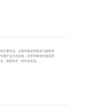
发的主要特点。沙发外套采用真皮与面料结
、专属于自己的沙发。扶手和靠垫外面采用
，刚柔并济，时尚且舒适。...