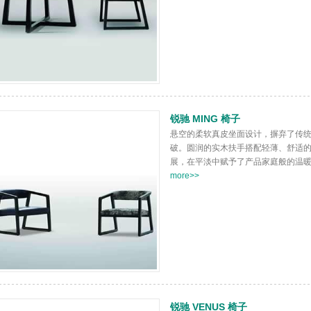
锐驰 MING 椅子
悬空的柔软真皮坐面设计，摒弃了传
破。圆润的实木扶手搭配轻薄、舒适
展，在平淡中赋予了产品家庭般的温
more>>
锐驰 VENUS 椅子