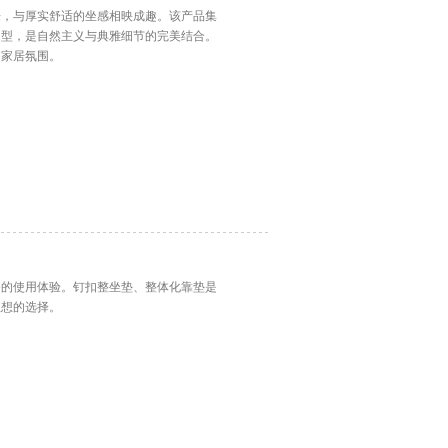
来，与厚实舒适的坐感相映成趣。该产品集
造型，是自然主义与典雅细节的完美结合。
的家居氛围。
务的使用体验。钉扣整坐垫、整体化靠垫是
理想的选择。