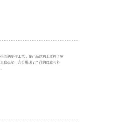
统坐面的制作工艺，在产品结构上取得了突
的真皮坐垫，充分展现了产品的优雅与舒
暖。