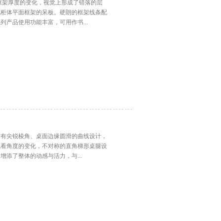
现框架厚度的变化，视觉上形成了错落的层
统柜体平面框架的呆板。硬朗的框架线条配
产品使用功能丰富，可用作书...
没有尖锐棱角、桌面边缘圆滑的曲线设计，
观看角度的变化，不对称的直角梯形桌腿设
添了整体的动感与活力，与...