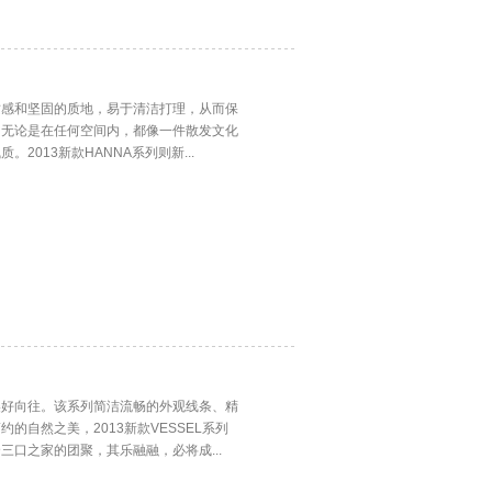
质感和坚固的质地，易于清洁打理，从而保
，无论是在任何空间内，都像一件散发文化
2013新款HANNA系列则新...
美好向往。该系列简洁流畅的外观线条、精
的自然之美，2013新款VESSEL系列
三口之家的团聚，其乐融融，必将成...