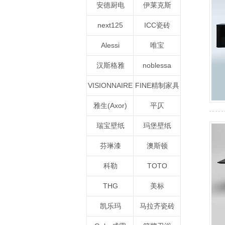
安德厨电
伊莱克斯
next125
ICC瓷砖
Alessi
唯宝
汉斯格雅
noblessa
VISIONNAIRE
FINE精制家具
雅生(Axor)
平仄
瑞宝壁纸
玛堡壁纸
芬琳漆
澳斯顿
科勒
TOTO
THG
美标
凯乐玛
马拉齐瓷砖