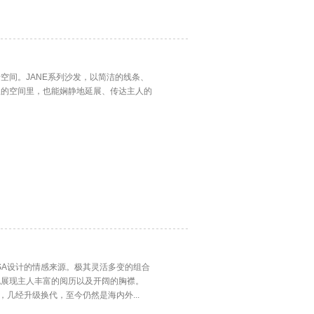
空间。JANE系列沙发，以简洁的线条、
限的空间里，也能娴静地延展、传达主人的
SA设计的情感来源。极其灵活多变的组合
也展现主人丰富的阅历以及开阔的胸襟。
，几经升级换代，至今仍然是海内外...