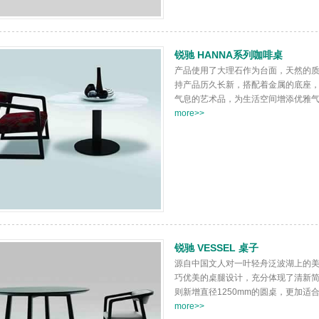
锐驰 HANNA系列咖啡桌
产品使用了大理石作为台面，天然的
持产品历久长新，搭配着金属的底座
气息的艺术品，为生活空间增添优雅气质。
more>>
锐驰 VESSEL 桌子
源自中国文人对一叶轻舟泛波湖上的
巧优美的桌腿设计，充分体现了清新简约
则新增直径1250mm的圆桌，更加适合
more>>