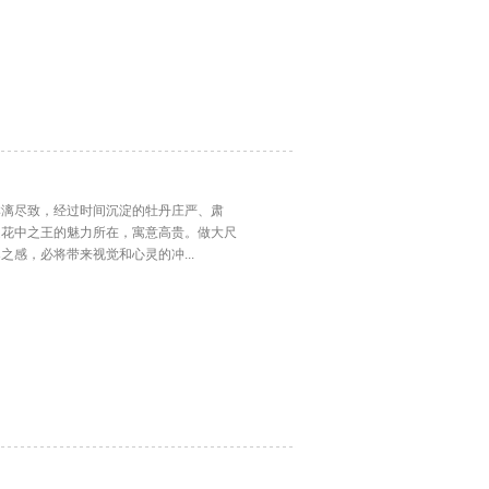
淋漓尽致，经过时间沉淀的牡丹庄严、肃
是花中之王的魅力所在，寓意高贵。做大尺
感，必将带来视觉和心灵的冲...