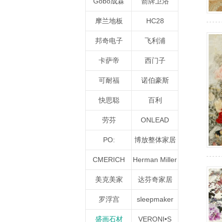
Gobo成霖
箭牌卫浴
摩兰地板
HC28
邦奇电子
飞利浦
卡萨帝
西门子
可耐福
诺伯豪斯
快思聪
百利
劳芬
ONLEAD
PO:
博放整体家居
CMERICH
Herman Miller
美克美家
达芬奇家居
罗浮宫
sleepmaker
盛画石材
VERONI•S