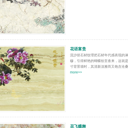
花语富贵
流沙状石材纹理把石材年代感表现的
穆，引得鲜艳的蝴蝶纷至沓来，这就
寸背景墙时，其清新淡雅而又饱含沧桑之
more>>
花飞蝶舞