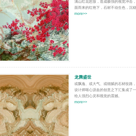
满山红花恕放，造成极强的视觉冲击
面而来的红艳下，石材不动生色，沉
more>>
龙腾盛世
或飘逸、或大气、或细腻的石材纹路
设计师呕心沥血的创意之下汇集成了
给人强烈心灵和视觉的震撼。
more>>