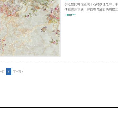
创造性的将花隐现于石材纹理之中，
使花充满动感，好似在与翩跹的蝴蝶
more>>
前一页
1
下一页 »