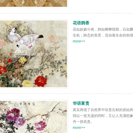
花语鹊香
花似妖娆斗艳，鹊似卿卿我我，石似
生机；静态的美景，流动着生命的热
more>>
华语富贵
真实再现了自然界中珍贵石材的原始
得以一览无遗的同时，又让人充满想
丹一拼高贵。
more>>