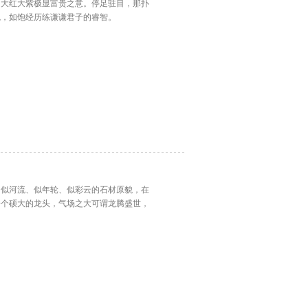
，大红大紫极显富贵之意。停足驻目，那扑
稳，如饱经历练谦谦君子的睿智。
，似河流、似年轮、似彩云的石材原貌，在
一个硕大的龙头，气场之大可谓龙腾盛世，