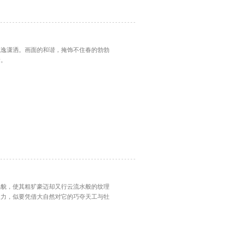
飘逸潇洒。画面的和谐，掩饰不住春的勃勃
情。
风貌，使其粗犷豪迈却又行云流水般的纹理
象力，似要凭借大自然对它的巧夺天工与牡