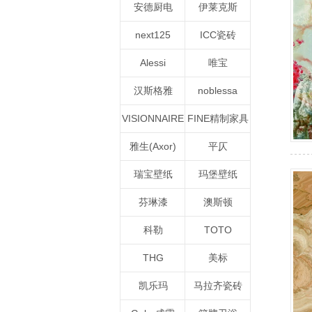
安德厨电
伊莱克斯
next125
ICC瓷砖
Alessi
唯宝
汉斯格雅
noblessa
VISIONNAIRE
FINE精制家具
雅生(Axor)
平仄
瑞宝壁纸
玛堡壁纸
芬琳漆
澳斯顿
科勒
TOTO
THG
美标
凯乐玛
马拉齐瓷砖