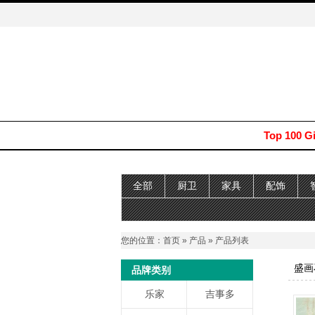
Top 100 G
全部
厨卫
家具
配饰
您的位置：
首页
»
产品
» 产品列表
盛画
品牌类别
乐家
吉事多