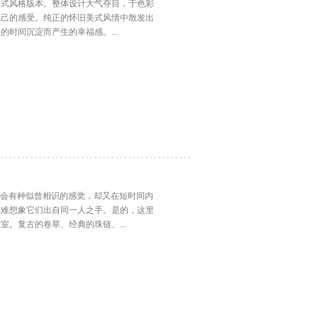
美式风格版本。整体设计大气夺目，于色彩
悦己的感受。纯正的怀旧美式风情中散发出
时间沉淀而产生的幸福感。...
品，会有种似曾相识的感觉，却又在短时间内
很难想象它们出自同一人之手。是的，这里
。复古的卷草、经典的珠链、...