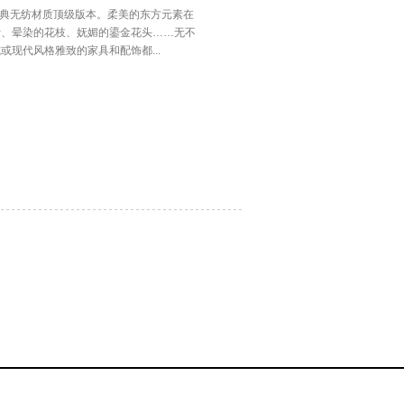
的经典无纺材质顶级版本。柔美的东方元素在
叶、晕染的花枝、妩媚的鎏金花头……无不
现代风格雅致的家具和配饰都...