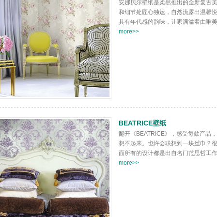
安娜贝尔壁纸是柔然推出的全新复古
和细节处匠心独运，自然流露出温馨
具有年代感的韵味，让家满溢着由唯美的
more>>
BEATRICE壁纸
翻开《BEATRICE》，感受每款产
想不起来。也许会联想到一块丝巾？
面所有的设计都是出自名门范思哲工作室
more>>