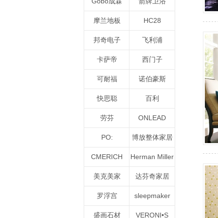
Gobo成霖
箭牌卫浴
摩兰地板
HC28
邦奇电子
飞利浦
卡萨帝
西门子
可耐福
诺伯豪斯
快思聪
百利
劳芬
ONLEAD
PO:
博放整体家居
CMERICH
Herman Miller
美克美家
达芬奇家居
罗浮宫
sleepmaker
盛画石材
VERONI•S