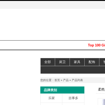
Top 100 G
全部
厨卫
家具
配饰
您的位置：
首页
»
产品
» 产品列表
柔然
品牌类别
乐家
吉事多