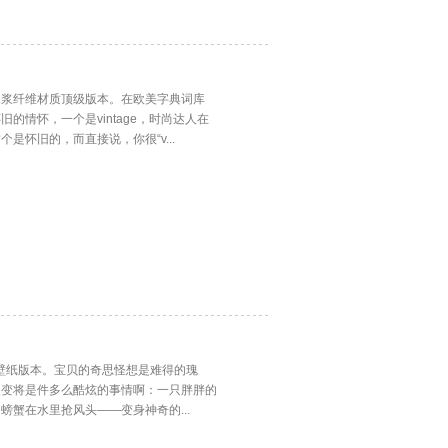
木浆纤维材质顶级版本。在欧美字典词库
的情怀，一个是vintage，时尚达人在
是怀旧的，而直接说，你很“v...
童壁纸版本。宝贝的奇思怪想是难得的瑰
改变将是件多么酷炫的事情啊：一只胖胖的
蟹在水里抢风头——变身神奇的...