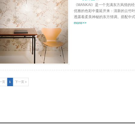
《MANKAI》是一个充满东方风情
优雅的色彩中蔓延开来：清新的云竹
透露着柔美神秘的东方情调。搭配中式或
more>>
前一页
1
下一页 »