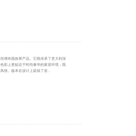
仿丝绸布面效果产品。它既传承了意大利深
在色彩上更贴近于时尚奢华的家居环境；既
情。版本在设计上延续了皇...