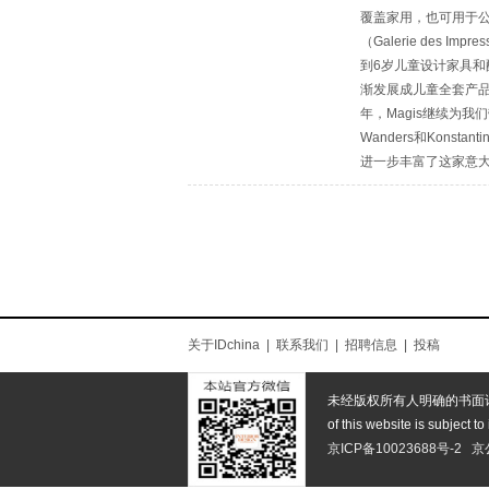
覆盖家用，也可用于公共项
（Galerie des 
到6岁儿童设计家具和配件
渐发展成儿童全套产品，M
年，Magis继续为我们带来
Wanders和Kon
进一步丰富了这家意大
关于IDchina
|
联系我们
|
招聘信息
|
投稿
未经版权所有人明确的书面
of this website is subject to
京ICP备10023688号-2
京