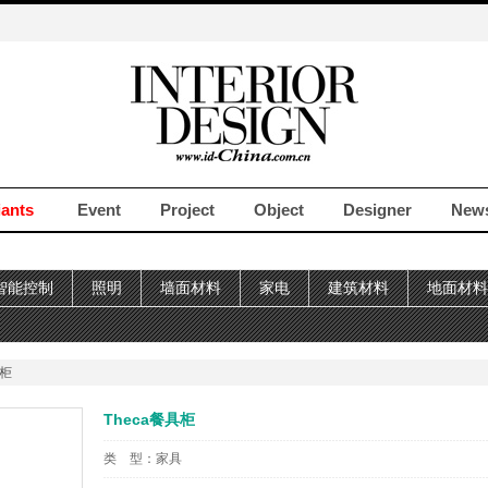
iants
Event
Project
Object
Designer
New
智能控制
照明
墙面材料
家电
建筑材料
地面材料
具柜
Theca餐具柜
类 型：
家具