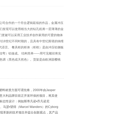
们与Magis公司合作的一个符合逻辑延续的作品，金属冲压
我们发现可以使用相当大的钻孔机将一层薄薄的金
们更被可以采用工业技术创作家用的可爱的物体
溯到18世纪不同时期的，且具有中世纪斯堪的纳维
代语言。 餐具柜的柜体（柜框）是由冲压铝侧板
扭弯）铝做成。 结构简单——用可见螺丝将实
种色调（黑色或天然色）。货架是由欧洲甜樱桃
用塑料材质方面可谓先锋，2000年由Jasper
一意大利品牌目前正开发环保的项目，将其使
多标志性设计：例如斯蒂凡诺•乔凡诺尼
、马瑟•望得（Marcel Wanders）的Cyborg
s不断呈现革新的技术项目并提出创新观点，其产品