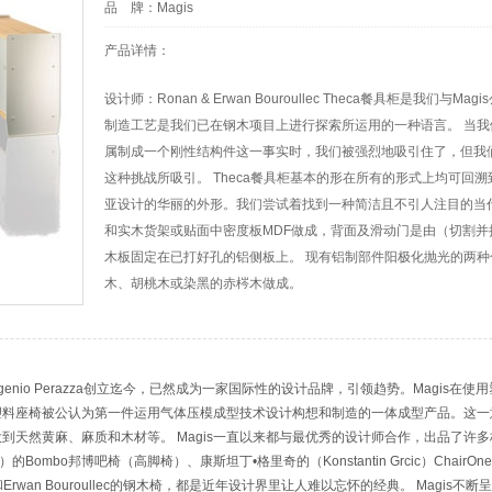
品 牌：
Magis
产品详情：
设计师：Ronan & Erwan Bouroullec Theca餐具柜是我
制造工艺是我们已在钢木项目上进行探索所运用的一种语言。 当
属制成一个刚性结构件这一事实时，我们被强烈地吸引住了，但我
这种挑战所吸引。 Theca餐具柜基本的形在所有的形式上均可回
亚设计的华丽的外形。我们尝试着找到一种简洁且不引人注目的当
和实木货架或贴面中密度板MDF做成，背面及滑动门是由（切割并
木板固定在已打好孔的铝侧板上。 现有铝制部件阳极化抛光的两
木、胡桃木或染黑的赤梣木做成。
由Eugenio Perazza创立迄今，已然成为一家国际性的设计品牌，引领趋势。Magis在使
的空气塑料座椅被公认为第一件运用气体压模成型技术设计构想和制造的一体成型产品。这
到天然黄麻、麻质和木材等。 Magis一直以来都与最优秀的设计师合作，出品了许
noni）的Bombo邦博吧椅（高脚椅）、康斯坦丁•格里奇的（Konstantin Grcic）ChairOne
和Erwan Bouroullec的钢木椅，都是近年设计界里让人难以忘怀的经典。 Magi