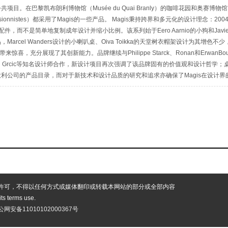
目。在巴黎凯布朗利博物馆（Musée du Quai Branly）的咖啡花园和奥赛博物馆（M
Impressionnistes）都采用了Magis的一些产品。 Magis秉持跨界和多元化的设计理念
，而不是简单地复制成年设计并缩小比例。该系列始于Eero Aarnio的小狗和Javier M
arcel Wanders设计的小喇叭桌、Oiva Toikka的天堂树衣帽架设计为其增色不
惊喜，充分展现了其创新能力。品牌继续与Philippe Starck、Ronan和ErwanBouroul
stantin Grcic等知名设计师合作，新设计项目再次强调了该品牌固有的价值观和设计
利公司的产品目录，而对于新技术和设计品质的研究和追求亦确保了Magis在设计界
许可，不得以任何方式或媒体翻印或转载本网站的部分或全部内容
 its terms use.
公网安备11010102000367号