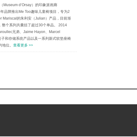
useum d’Orsay）的印象派画廊
：2004年品牌推出Me Too趣味儿童椅项目，专为2
ariscal的朱利安（Julian）产品，目前渐
少，整个系列共囊括了超过30个单品。 2014
lec兄弟、Jaime Hayon、Marcel
哲学；桌子和存储系统产品以及一系列新式软垫座椅
的地位。
查看更多 >>