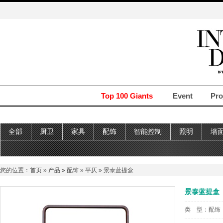
Top 100 Giants
Event
Pro
全部
厨卫
家具
配饰
智能控制
照明
墙
您的位置：
首页
»
产品
»
配饰
»
平仄
» 景泰蓝提盒
景泰蓝提盒
类 型：
配饰