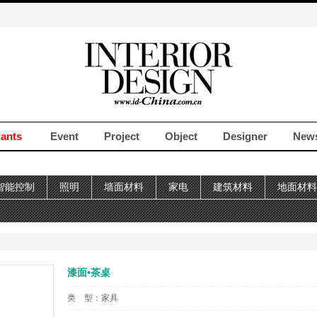
iants
Event
Project
Object
Designer
New
智能控制
照明
墙面材料
家电
建筑材料
地面材料
漆面•茶桌
类 型：
家具