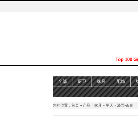
Top 100 G
全部
厨卫
家具
配饰
您的位置：
首页
»
产品
»
家具
»
平仄
» 漆面•茶桌