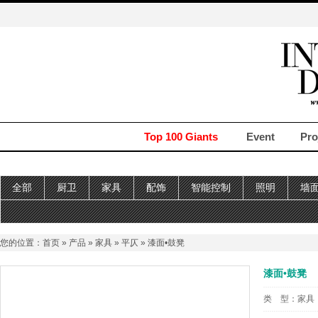
Top 100 Giants
Event
Pro
全部
厨卫
家具
配饰
智能控制
照明
墙
您的位置：
首页
»
产品
»
家具
»
平仄
» 漆面•鼓凳
漆面•鼓凳
类 型：
家具