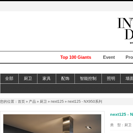
Top 100 Giants
Event
Pro
全部
厨卫
家具
配饰
智能控制
照明
墙
您的位置：
首页
»
产品
»
厨卫
»
next125
» next125 - NX950系列
next125 -
类 型：
厨卫